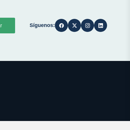
Síguenos:
r