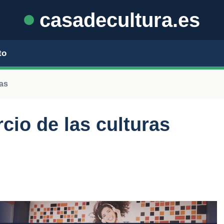
casadecultura.es
to
nas
io de las culturas