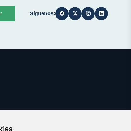
Síguenos:
r
kies