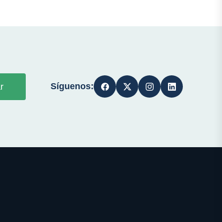
Síguenos:
r