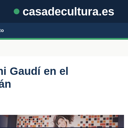
casadecultura.es
to
ni Gaudí en el
án