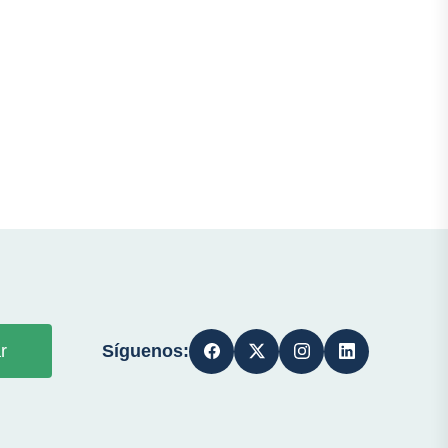
Síguenos:
r