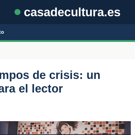
casadecultura.es
to
empos de crisis: un
ra el lector