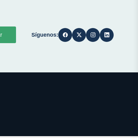
Síguenos:
r